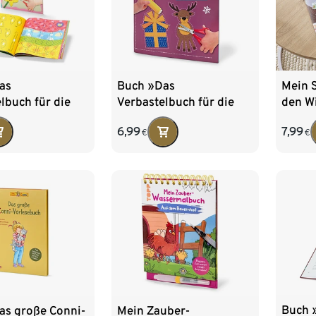
as
Buch »Das
Mein S
lbuch für die
Verbastelbuch für die
den W
insten – Ostern«
Allerkleinsten –
6,99
7,99
€
€
Weihnachten«
Buch »
as große Conni-
Mein Zauber-