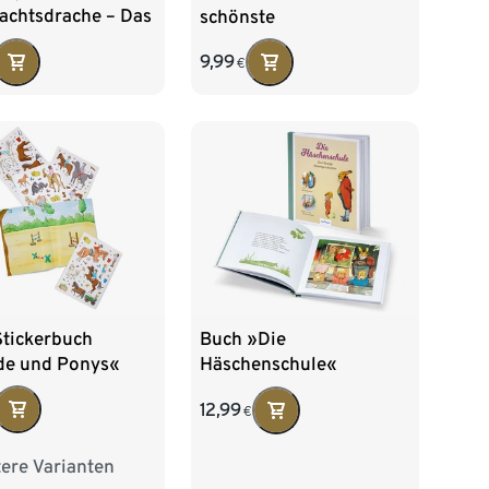
achtsdrache – Das
schönste
e Abenteuer«
Frühlingsdose«
9,99
€
Stickerbuch
Buch »Die
de und Ponys«
Häschenschule«
12,99
€
ere Varianten
euge