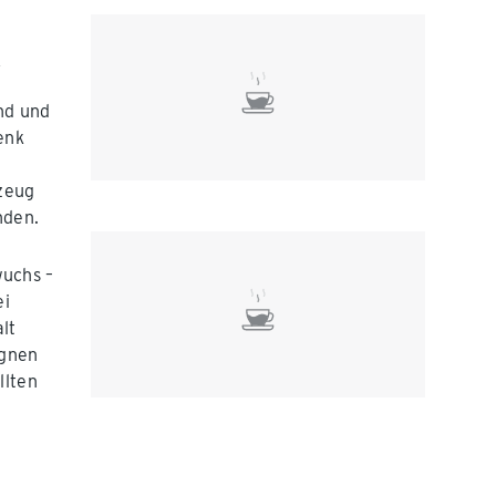
r
ind und
enk
lzeug
nden.
uchs –
ei
lt
ignen
llten