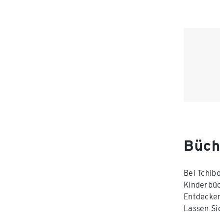
Büch
Bei Tchib
Kinderbüc
Entdecken
Lassen Si