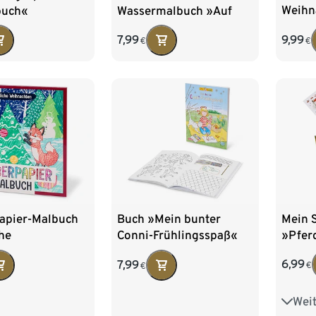
Weihn
buch«
Wassermalbuch »Auf
zweit
dem Bauernhof«
9,99
7,99
€
€
Mein 
apier-Malbuch
Buch »Mein bunter
»Pfer
he
Conni-Frühlingsspaß«
hten«
6,99
7,99
€
€
Weit
Fahrz