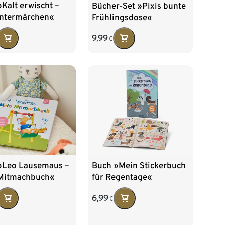
Kalt erwischt –
Bücher-Set »Pixis bunte
intermärchen«
Frühlingsdose«
9,99
€
»Leo Lausemaus –
Buch »Mein Stickerbuch
Mitmachbuch«
für Regentage«
6,99
€