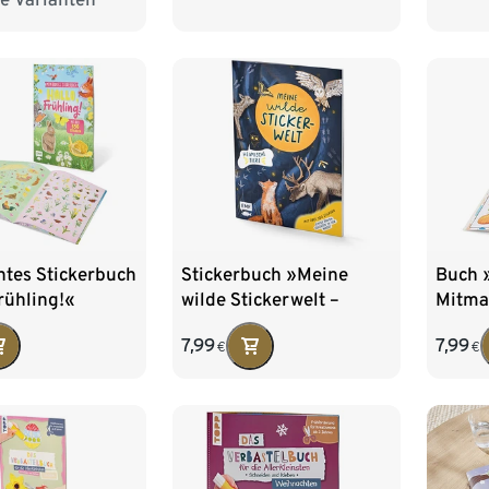
ntes Stickerbuch
Stickerbuch »Meine
Buch 
rühling!«
wilde Stickerwelt –
Mitma
heimische Tiere«
7,99
7,99
€
€