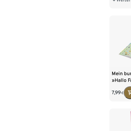
Mein bu
»Hallo F
7,99
€