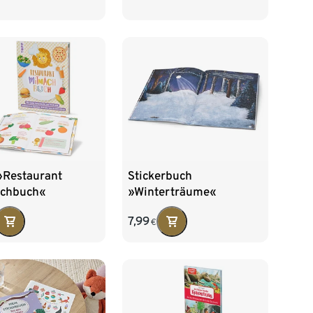
»Restaurant
Stickerbuch
chbuch«
»Winterträume«
7,99
€