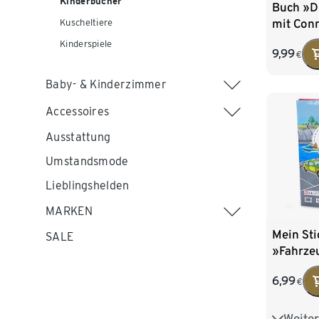
Kinderbücher
Buch »D
mit Con
Kuscheltiere
Kinderspiele
9,99
€
Baby- & Kinderzimmer
Accessoires
Ausstattung
Umstandsmode
Lieblingshelden
MARKEN
Mein St
SALE
»Fahrze
6,99
€
Weiter
Pferde 