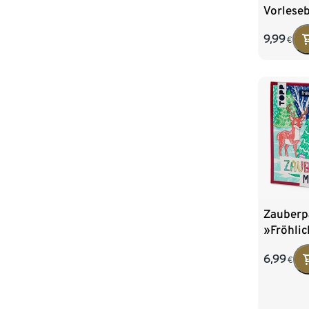
Vorlese
9,99
€
Zauberp
»Fröhlic
Weihnac
6,99
€