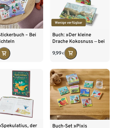
Wenige verfügbar
Buch: »Der kleine
tickerbuch – Bei
Drache Kokosnuss ‒ bei
ichteln
den Dinosauriern & In
9,99
€
der Steinzeit«
Spekulatius, der
Buch-Set »Pixis