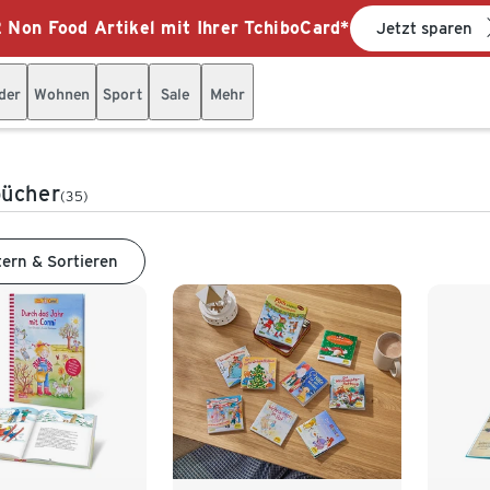
 Non Food Artikel mit Ihrer TchiboCard*
Jetzt sparen
der
Wohnen
Sport
Sale
Mehr
bücher
(35)
tern & Sortieren