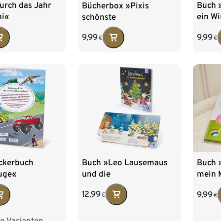
urch das Jahr
Buch »
Bücherbox »Pixis
ni«
ein W
schönste
Weihnachtsdose«
9,99
9,99
€
€
Buch »Leo Lausemaus
ickerbuch
Buch 
und die
uge«
mein 
Weihnachtslichter«
12,99
9,99
€
€
e Varianten
und Ponys