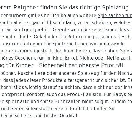
erem Ratgeber finden Sie das richtige Spielzeug
derbüchern gibt es bei Tchibo auch weitere
Spielsachen fü
anchmal ist es gar nicht so einfach, zu entscheiden, welches
ür ein Kind geeignet ist. Gerade wenn Sie selbst kinderlos s
Freundin, Tante, Onkel oder Großeltern ein passendes Gesch
n unserem Ratgeber für Spielzeug haben wir umfassende
onen zusammengestellt, die Ihnen helfen, das richtige Spie
chönes Geschenk für Ihr Kind, Enkel, Nichte oder Neffe zu fi
g für Kinder – Sicherheit hat oberste Priorität
rbücher,
Kuscheltiere
oder anderes Spielzeug für den Nachw
t, dass jedes dieser Produkte altersgerecht und sicher ist. B
hern ist es wichtig darauf zu achten, dass nicht nur der Inha
 entspricht, sondern auch das Produkt an sich. Für Babys e
Beispiel harte und spitze Buchkanten nicht so gut. Zudem so
und Seiten schadstofffrei sein. Bei Tchibo finden Sie
her in sicherer und bester Qualität.