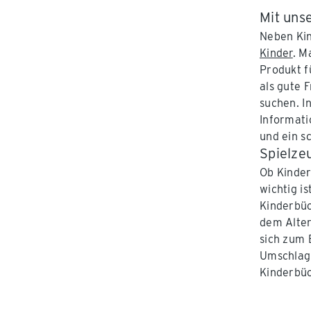
Mit uns
Neben Kin
Kinder
. M
Produkt f
als gute 
suchen. I
Informati
und ein s
Spielzeu
Ob Kinde
wichtig is
Kinderbüc
dem Alter
sich zum 
Umschlag 
Kinderbüc