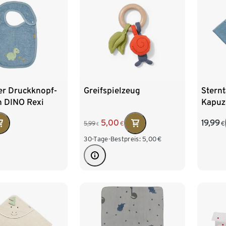
er Druckknopf-
Greifspielzeug
Sternt
n DINO Rexi
Kapuz
80 x 
5,00
19,99
5,99
€
€
€
30-Tage-Bestpreis:
5,00
€