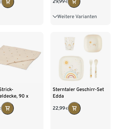
29,99
€
€
Weitere Varianten
Gr. 86/92
trick-
Sterntaler Geschirr-Set
eldecke, 90 x
Edda
22,99
€
€