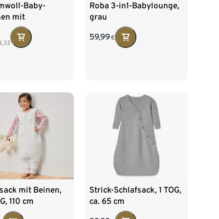
mwoll-Baby-
Roba 3-in1-Babylounge,
hen mit
grau
otiven
59,99
€
3,33
Strick-Schlafsack, 1 TOG,
sack mit Beinen,
ca. 65 cm
G, 110 cm