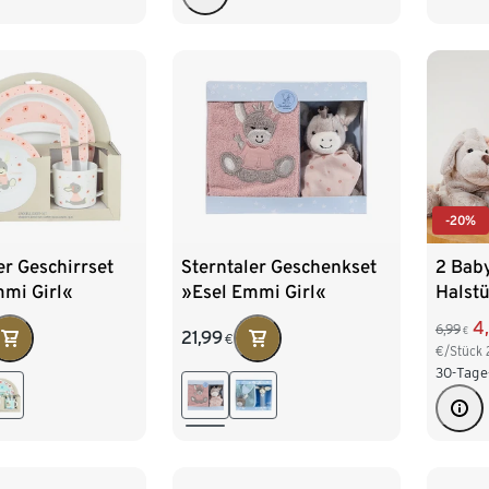
-20%
er Geschirrset
Sterntaler Geschenkset
2 Bab
mmi Girl«
»Esel Emmi Girl«
Halst
4
6,99
€
21,99
€
€/Stück
30-Tage