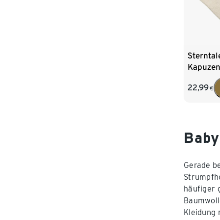
Sterntal
Kapuzen
100 x 10
22,99
€
Baby
Gerade be
Strumpfho
häufiger 
Baumwolle
Kleidung 