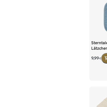
Sterntal
Lätzche
9,99
€