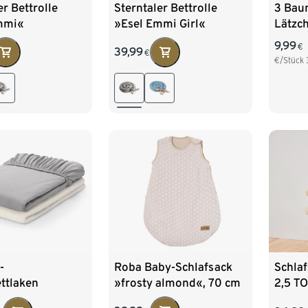
er Bettrolle
Sterntaler Bettrolle
3 Bau
mmi«
»Esel Emmi Girl«
Lätzc
Tierm
9,99
€
39,99
€
€/Stück
Roba Baby-Schlafsack
-
Schlaf
»frosty almond«, 70 cm
ttlaken
2,5 TO