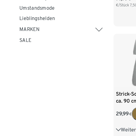
€/Stück
7,5
Umstandsmode
Lieblingshelden
MARKEN
SALE
Strick-S
ca. 90 c
29,99
€
Weiter
Gr. 62/6