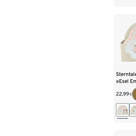
Sterntal
»Esel E
22,99
€