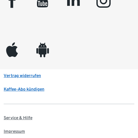
facebook
youtube
linkedin
instagram
appleinc
android
Vertrag widerrufen
Kaffee-Abo kündigen
Service & Hilfe
Impressum