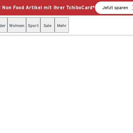
 Non Food Artikel mit Ihrer TchiboCard*
Jetzt sparen
der
Wohnen
Sport
Sale
Mehr