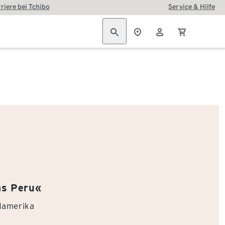
riere bei Tchibo
Service & Hilfe
as Peru«
damerika