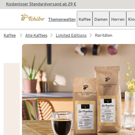
Kostenloser Standardversand ab 29 €
Themenwelten
Kaffee
Damen
Herren
Kin
Kaffee
Alle Kaffees
Limited Editions
Raritäten