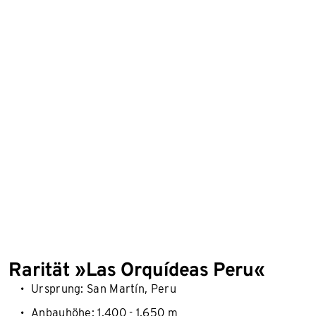
Rarität »Las Orquídeas Peru«
Ursprung: San Martín, Peru
Anbauhöhe: 1.400 - 1.650 m​