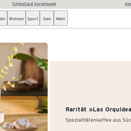
TchiboCard Vorteilswelt
Kar
der
Wohnen
Sport
Sale
Mehr
Rarität »Las Orquíde
Spezialitätenkaffee aus Sü