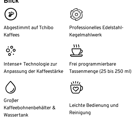
Blick
beanaccount
grind
Abgestimmt auf Tchibo
Professionelles Edelstahl-
Kaffees
Kegelmahlwerk
acid
tc_free_coffee
Intense+ Technologie zur
Frei programmierbare
Anpassung der Kaffeestärke
Tassenmenge (25 bis 250 ml)
water
bestseller
Großer
Leichte Bedienung und
Kaffeebohnenbehälter &
Reinigung
Wassertank