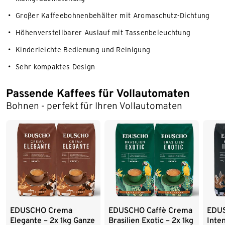
Großer Kaffeebohnenbehälter mit Aromaschutz-Dichtung
Höhenverstellbarer Auslauf mit Tassenbeleuchtung
Kinderleichte Bedienung und Reinigung
Sehr kompaktes Design
Passende Kaffees für Vollautomaten
Ende der Auflistung
Bohnen - perfekt für Ihren Vollautomaten
EDUSCHO Crema
EDUSCHO Caffè Crema
EDUS
Elegante – 2x 1kg Ganze
Brasilien Exotic – 2x 1kg
Inten