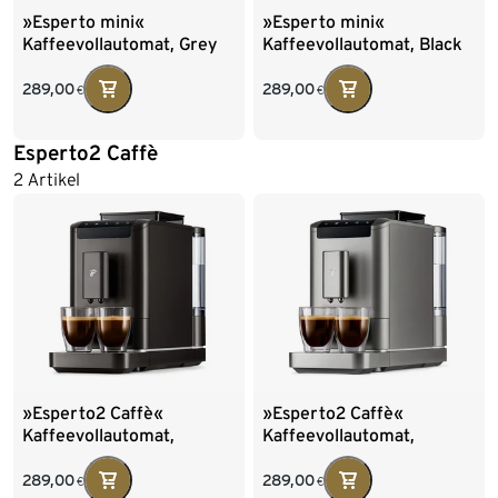
»Esperto mini«
»Esperto mini«
Kaffeevollautomat, Grey
Kaffeevollautomat, Black
289,00
289,00
€
€
Esperto2 Caffè
2 Artikel
»Esperto2 Caffè«
»Esperto2 Caffè«
Kaffeevollautomat,
Kaffeevollautomat,
Granite Black
Titanium Silver
289,00
289,00
€
€