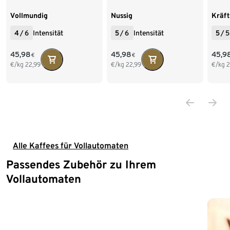
Bohne
Ganze Bohne
Boh
Vollmundig
Nussig
Kräft
4
/
6
Intensität
5
/
6
Intensität
5
/
5
45,98
45,98
45,9
€
€
€/kg
22,99
€/kg
22,99
€/kg
2
Alle Kaffees für Vollautomaten
Passendes Zubehör zu Ihrem
Ende der Auflistung
Vollautomaten