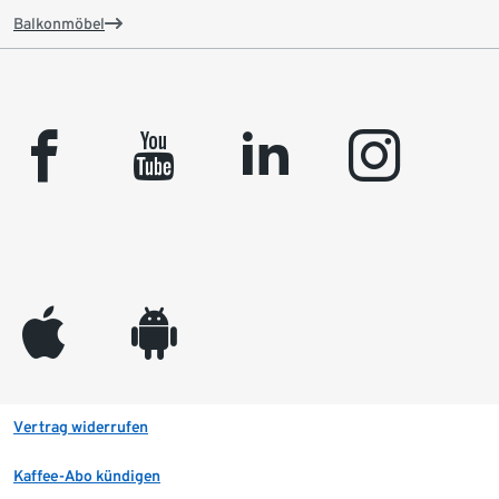
Balkonmöbel
facebook
youtube
linkedin
instagram
appleinc
android
Vertrag widerrufen
Kaffee-Abo kündigen