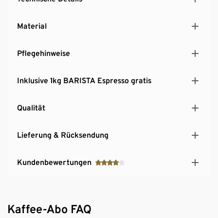
MINIMALER PFLEGEAUFWAND - Automatische
Selbstreinigung für Brühgruppe und Milchsystem
Material
OPTIONALE FLEXIBILITÄT - Anschluss eines
externen Wasserkanisters für den mobilen Einsatz
möglich
Pflegehinweise
Inklusive 1kg BARISTA Espresso gratis
Qualität
Lieferung & Rücksendung
Kundenbewertungen
Kaffee-Abo FAQ