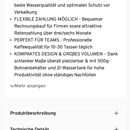
beste Wasserqualität und optimalen Schutz vor
Verkalkung
FLEXIBLE ZAHLUNG MÖGLICH - Bequemer
Rechnungskauf für Firmen sowie attraktive
Ratenzahlung über drei/sechs Monate
PERFEKT FÜR TEAMS - Professionelle
Kaffeequalität für 10-30 Tassen täglich
KOMPAKTES DESIGN & GROßES VOLUMEN – Dank
schlanker Maße überall platzierbar & mit 500g-
Bohnenbehälter und 2l-Wassertank für hohe
Produktivität ohne ständiges Nachfüllen
BARISTA-QUALITÄT AUF KNOPFDRUCK - Vielfältige
Mehr anzeigen
Kaffeespezialitäten mit cremiger
Milchschaumfunktion
PRÄZISIONS-KERAMIKMAHLWERK - Besonders
leise, lange Lebensdauer und für perfektes Aroma
Produktbeschreibung
EINFACHE BEDIENUNG - Modernes 7-Zoll-Farb-
Touchdisplay für intuitive Steuerung
Technische Details