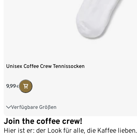
Unisex Coffee Crew Tennissocken
9,99
€
Verfügbare Größen
36-40
41-46
Join the coffee crew!
Hier ist er: der Look für alle, die Kaffee lieben.