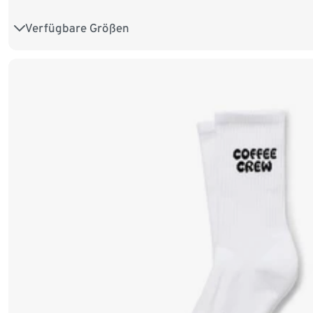
Verfügbare Größen
S
M
L
XL