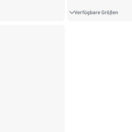
Verfügbare Größen
S
M
L
XL