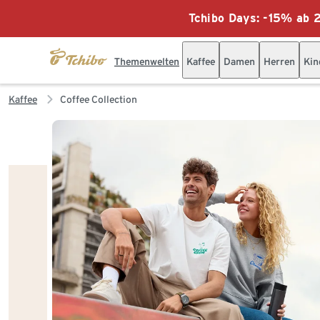
Tchibo Days: -15% ab 2
Themenwelten
Kaffee
Damen
Herren
Kin
Kaffee
Coffee Collection