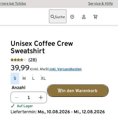
riere bei Tchibo
Service & Hilfe
Suche
Unisex Coffee Crew
Sweatshirt
(28)
39,99
inkl. MwSt.
inkl. Versandkosten
€
S
M
L
XL
Anzahl
In den Warenkorb
Auf Lager
Liefertermin:
Mo., 10.08.2026 - Mi., 12.08.2026