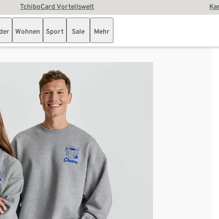
TchiboCard Vorteilswelt
Kar
der
Wohnen
Sport
Sale
Mehr