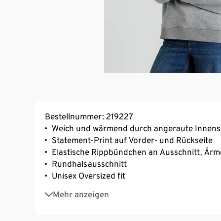
Bestellnummer: 219227
Weich und wärmend durch angeraute Innens
Statement-Print auf Vorder- und Rückseite
Elastische Rippbündchen an Ausschnitt, Är
Rundhalsausschnitt
Unisex Oversized fit
Schwerere Stoffqualität: 350 gsm
Mehr anzeigen
GOTS organic, zertifiziert durch CERES-1057