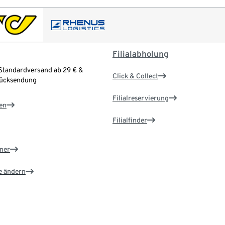
Filialabholung
Standardversand ab 29 € &
Click & Collect
Rücksendung
Filialreservierung
en
Filialfinder
ner
e ändern