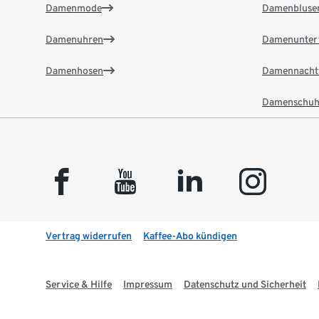
Damenmode
Damenbluse
Damenuhren
Damenunter
Damenhosen
Damennacht
Damenschuh
facebook
youtube
linkedin
instagram
Vertrag widerrufen
Kaffee-Abo kündigen
Service & Hilfe
Impressum
Datenschutz und Sicherheit