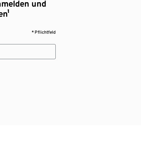
nmelden und
en¹
* Pflichtfeld