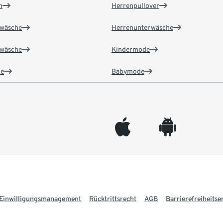
n
Herrenpullover
wäsche
Herrenunterwäsche
wäsche
Kindermode
e
Babymode
appleinc
android
Einwilligungsmanagement
Rücktrittsrecht
AGB
Barrierefreiheitse