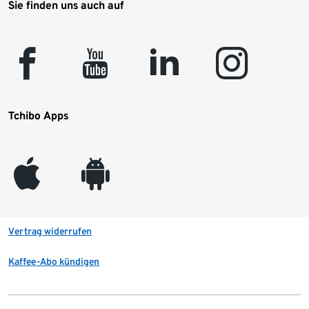
Sie finden uns auch auf
facebook
youtube
linkedin
instagram
Tchibo Apps
appleinc
android
Vertrag widerrufen
Kaffee-Abo kündigen