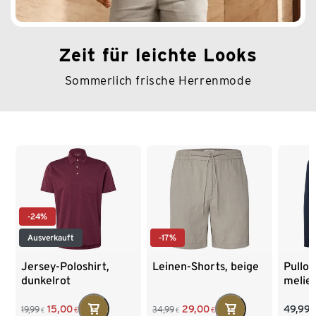
Zeit für leichte Looks
Sommerlich frische Herrenmode
Ende der Auflistung
-24%
Ausverkauft
-17%
Jersey-Poloshirt,
Leinen-Shorts, beige
Pullov
dunkelrot
melie
49,99
15,00
29,00
19,99
34,99
€
€
€
€
€