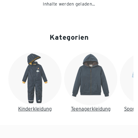
Inhalte werden geladen...
Kategorien
Ende der Auflistung
Kinderkleidung
Teenagerkleidung
Sport