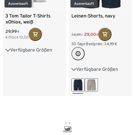
Ausverkauft
Ausverkauft
3 Tom Tailor T-Shirts
Leinen-Shorts, navy
»Ohio«, weiß
29,99
€
29,00
34,99
€
€
€/Stück
10,00
30-Tage-Bestpreis:
34,99
€
Verfügbare Größen
S/4
M/5
L/6
XL/7
XXL/8
Verfügbare Größen
M 48/50
L 52/54
XL 56/58
XXL 60/62