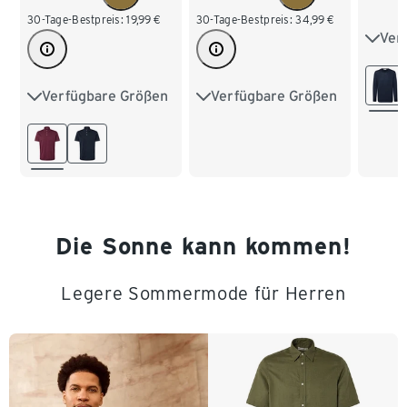
30-Tage-Bestpreis:
19,99
€
30-Tage-Bestpreis:
34,99
€
Ver
S 44
L 52
Verfügbare Größen
Verfügbare Größen
S 44/46
M 48/50
M 48/50
L 52/54
XXL 
L 52/54
XL 56/58
XL 56/58
3XL 
XXL 60/62
XXL 60/62
4XL 
Die Sonne kann kommen!
Legere Sommermode für Herren