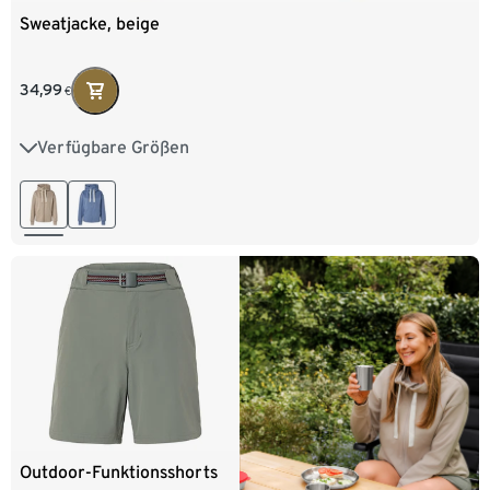
Sweatjacke, beige
34,99
€
Verfügbare Größen
XS 32/34
S 36/38
M 40/42
L 44/46
XL 48/50
Outdoor-Funktionsshorts