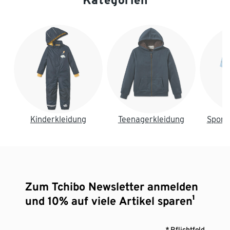
Kategorien
Ende der Auflistung
Kinderkleidung
Teenagerkleidung
Sport
Zum Tchibo Newsletter anmelden
und 10% auf viele Artikel sparen¹
* Pflichtfeld