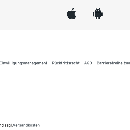
appleinc
android
Einwilligungsmanagement
Rücktrittsrecht
AGB
Barrierefreiheitse
nd zzgl.
Versandkosten