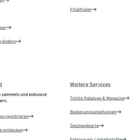
en
Filialfinder
ner
e ändern
d
Weitere Services
 sammeln und exklusive
Tchibo Kataloge & Magazine
ern.
Bedienungsanleitungen
os registrieren
Geschenkkarte
le entdecken
Entsorgung / Inhaltsstoffe