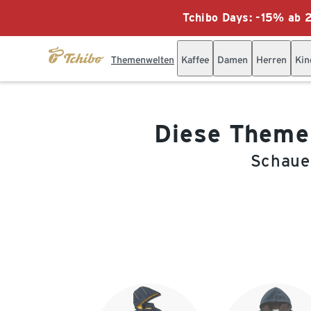
Tchibo Days: -15% ab 2
Themenwelten
Kaffee
Damen
Herren
Kin
Diese Themen
Schauen
Ende der Auflistung