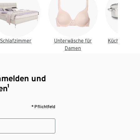
Schlafzimmer
Unterwäsche für
Küche & Essz
Damen
nmelden und
en¹
* Pflichtfeld