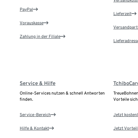
Versandkost
PayPal
Lieferzeit
Vorauskasse
Versandpart
Zahlung in der Filiale
Lieferadress
Service & Hilfe
TchiboCar
Online-Services nutzen & schnell Antworten
TreueBohnen
finden.
Vorteile sich
Service-Bereich
Jetzt kostenl
Hilfe & Kontakt
Jetzt Vortei