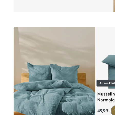
Ausverkau
Musselin
Normalg
49,99
€