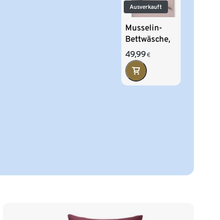
Ausverkauft
Musselin-
Bettwäsche,
rosé,
49,99
€
Normalgröße