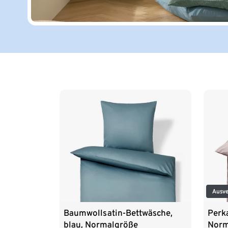
Ende der Auflistung
Ausve
Baumwollsatin-Bettwäsche,
Perk
blau, Normalgröße
Norm