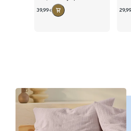
39,99
29,9
€