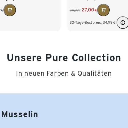
27,00
9
34,99
€
€
€
30-Tage-Bestpreis:
34,99
€
Unsere Pure Collection
In neuen Farben & Qualitäten
Musselin