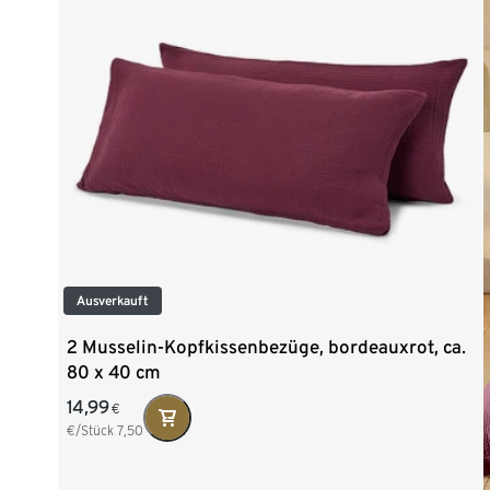
Ausverkauft
2 Musselin-Kopfkissenbezüge, bordeauxrot, ca.
80 x 40 cm
14,99
€
€/Stück
7,50