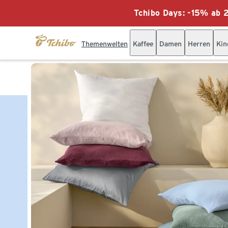
Tchibo Days: -15% ab 2
Themenwelten
Kaffee
Damen
Herren
Kin