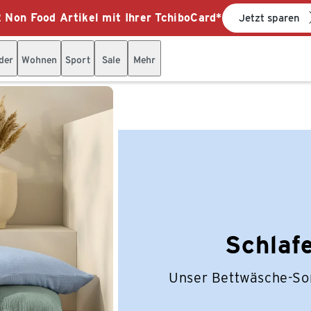
 Non Food Artikel mit Ihrer TchiboCard*
Jetzt sparen
der
Wohnen
Sport
Sale
Mehr
Schlafe
Unser Bettwäsche-Sor