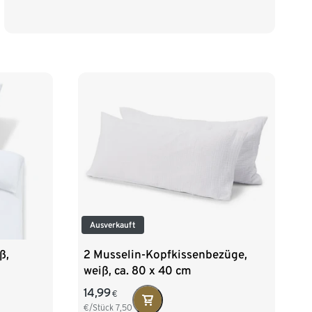
Ausverkauft
ß,
2 Musselin-Kopfkissenbezüge,
weiß, ca. 80 x 40 cm
14,99
€
€/Stück
7,50