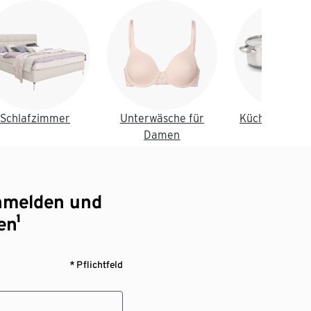
Schlafzimmer
Unterwäsche für
Küche & Essz
Damen
nmelden und
en¹
* Pflichtfeld