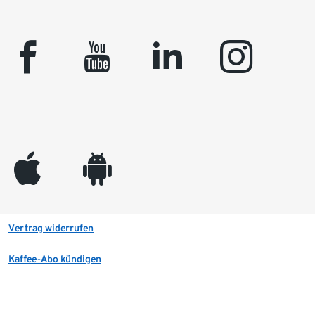
facebook
youtube
linkedin
instagram
appleinc
android
Vertrag widerrufen
Kaffee-Abo kündigen