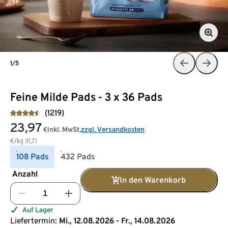
1/5
Feine Milde Pads - 3 x 36 Pads
(1219)
23,97
inkl. MwSt.
zzgl. Versandkosten
€
€/kg
31,71
108 Pads
432 Pads
Anzahl
In den Warenkorb
Auf Lager
Liefertermin:
Mi., 12.08.2026 - Fr., 14.08.2026