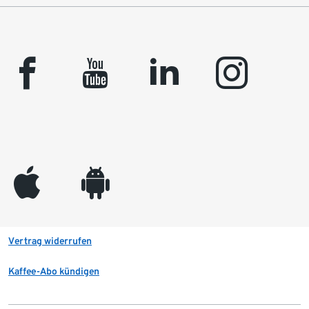
facebook
youtube
linkedin
instagram
appleinc
android
Vertrag widerrufen
Kaffee-Abo kündigen