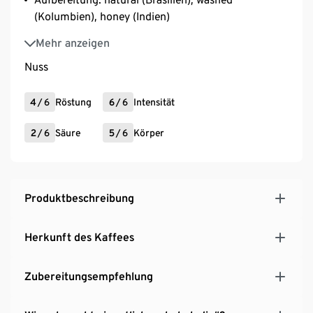
(Kolumbien), honey (Indien)
Varietät: Yellow Catuai (Brasilien), Caturra, Castillo
Mehr anzeigen
(Kolumbien), Peredenya, SLN 274 (Indien)
Nuss
4
/
6
Röstung
6
/
6
Intensität
2
/
6
Säure
5
/
6
Körper
Produktbeschreibung
Herkunft des Kaffees
Zubereitungsempfehlung