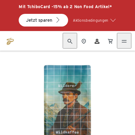
Mit TchiboCard -15% ab 2 Non Food Artikel*
Jetzt sparen
Aktionsbedingungen