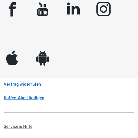
facebook
youtube
linkedin
instagram
appleinc
android
Vertrag widerrufen
Kaffee-Abo kündigen
Service & Hilfe