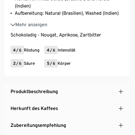
(Indien)
Aufbereitung: Natural (Brasilien), Washed (Indien)
Varietät: Mundo Novo, Catuai, Bourbon (Brasilien)
Mehr anzeigen
und S795, SLN 9, Kent, Catimor (Indien)
Schokoladig - Nougat, Aprikose, Zartbitter
4
/
6
Röstung
4
/
6
Intensität
2
/
6
Säure
5
/
6
Körper
Produktbeschreibung
Herkunft des Kaffees
Zubereitungsempfehlung