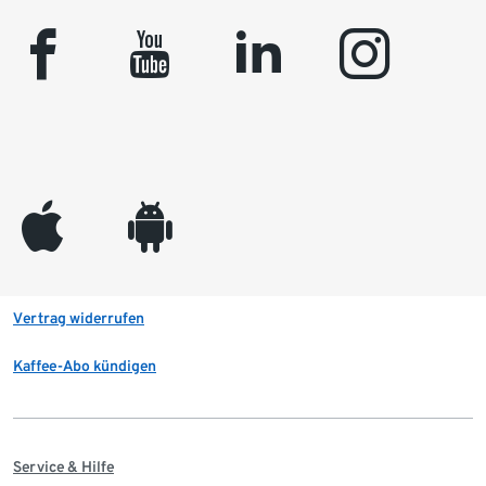
facebook
youtube
linkedin
instagram
appleinc
android
Vertrag widerrufen
Kaffee-Abo kündigen
Service & Hilfe