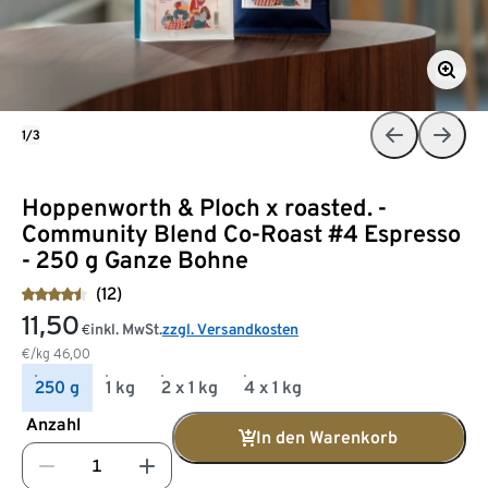
1/3
Hoppenworth & Ploch x roasted. -
Community Blend Co-Roast #4 Espresso
- 250 g Ganze Bohne
(12)
11,50
inkl. MwSt.
zzgl. Versandkosten
€
€/kg
46,00
250 g
1 kg
2 x 1 kg
4 x 1 kg
Anzahl
In den Warenkorb