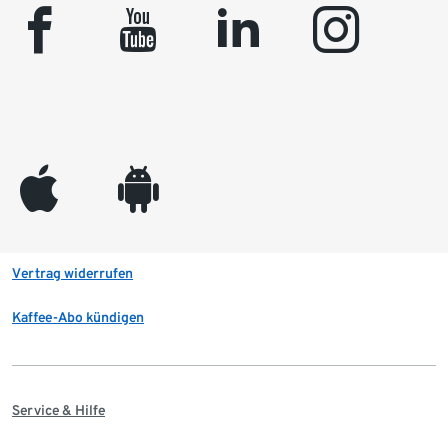
facebook
youtube
linkedin
instagram
appleinc
android
Vertrag widerrufen
Kaffee-Abo kündigen
Service & Hilfe