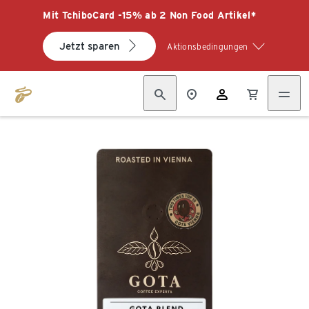
Mit TchiboCard -15% ab 2 Non Food Artikel*
Jetzt sparen
Aktionsbedingungen