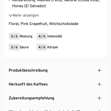
Honey (El Salvador)
Varietät: Caturra (Peru, Costa Rica), Catuai (Costa
Mehr anzeigen
Rica), Bourbon (El Salvador)
Floral, Pink Grapefruit, Milchschokolade
3
/
6
Röstung
4
/
6
Intensität
3
/
6
Säure
4
/
6
Körper
Produktbeschreibung
Herkunft des Kaffees
Zubereitungsempfehlung