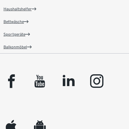
Haushaltshelfer
Bettwäsche
Sportgeräte
Balkonmöbel
facebook
youtube
linkedin
instagram
appleinc
android