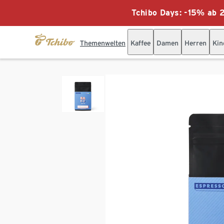
Tchibo Days: -15% ab 2
Themenwelten
Kaffee
Damen
Herren
Kin