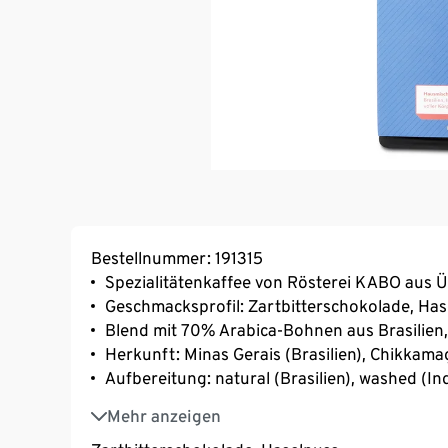
Bestellnummer: 191315
Spezialitätenkaffee von Rösterei KABO aus 
Geschmacksprofil: Zartbitterschokolade, Ha
Blend mit 70% Arabica-Bohnen aus Brasilie
Herkunft: Minas Gerais (Brasilien), Chikkama
Aufbereitung: natural (Brasilien), washed (In
Varietät: Catuai (Brasilien), SLN274 /Old Para
Mehr anzeigen
Hallo, wir sind KABO!