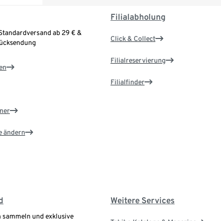
Filialabholung
Standardversand ab 29 € &
Click & Collect
Rücksendung
Filialreservierung
en
Filialfinder
ner
e ändern
d
Weitere Services
 sammeln und exklusive