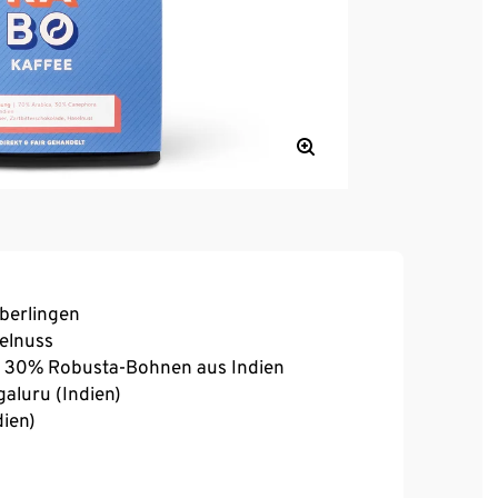
Überlingen
selnuss
n, 30% Robusta-Bohnen aus Indien
galuru (Indien)
dien)
denia (Indien)