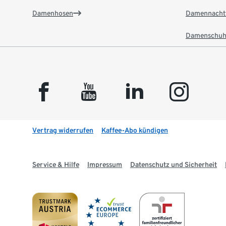
Damenhosen
Damennacht
Damenschuh
facebook
youtube
linkedin
instagram
Vertrag widerrufen
Kaffee-Abo kündigen
Service & Hilfe
Impressum
Datenschutz und Sicherheit