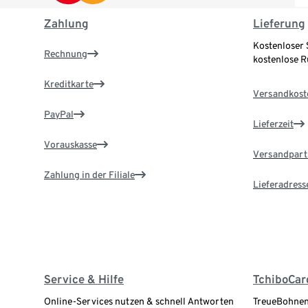
Zahlung
Lieferung
Kostenloser 
Rechnung
kostenlose 
Kreditkarte
Versandkost
PayPal
Lieferzeit
Vorauskasse
Versandpart
Zahlung in der Filiale
Lieferadress
Service & Hilfe
TchiboCar
Online-Services nutzen & schnell Antworten
TreueBohnen