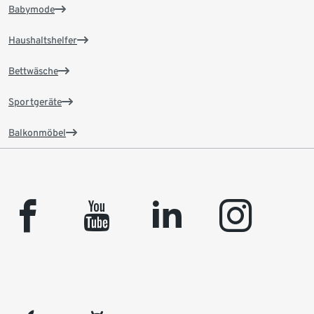
Babymode
Haushaltshelfer
Bettwäsche
Sportgeräte
Balkonmöbel
facebook
youtube
linkedin
instagram