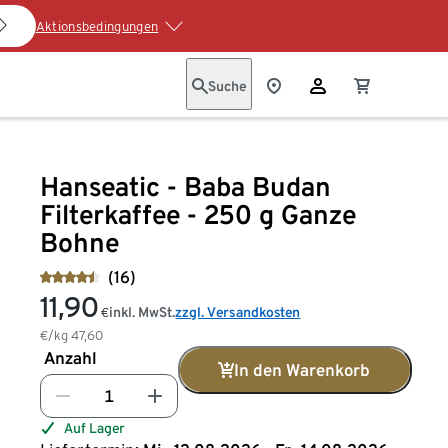
Aktionsbedingungen
Suche
Hanseatic - Baba Budan
Filterkaffee - 250 g Ganze
Bohne
(16)
11,90
inkl. MwSt.
zzgl. Versandkosten
€
€/kg
47,60
Anzahl
In den Warenkorb
Auf Lager