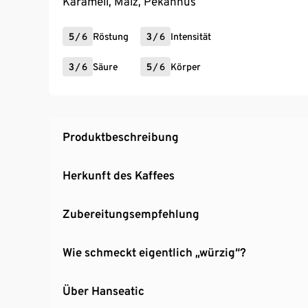
Karamell, Malz, Pekannus
5
/
6
Röstung
3
/
6
Intensität
3
/
6
Säure
5
/
6
Körper
Produktbeschreibung
Herkunft des Kaffees
Zubereitungsempfehlung
Wie schmeckt eigentlich „würzig“?
Über Hanseatic