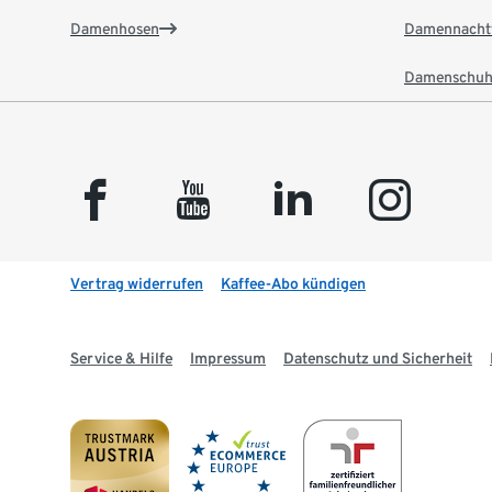
Damenhosen
Damennacht
Damenschuh
facebook
youtube
linkedin
instagram
Vertrag widerrufen
Kaffee-Abo kündigen
Service & Hilfe
Impressum
Datenschutz und Sicherheit