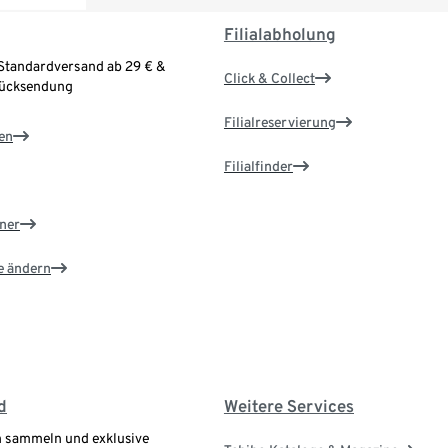
Filialabholung
Standardversand ab 29 € &
Click & Collect
Rücksendung
Filialreservierung
en
Filialfinder
ner
e ändern
d
Weitere Services
 sammeln und exklusive