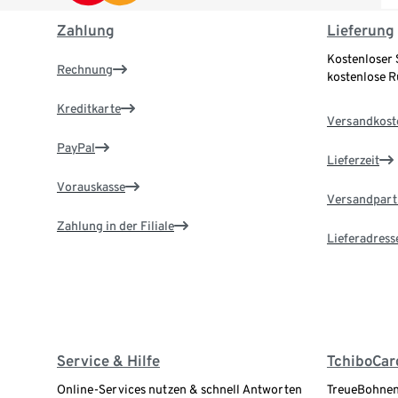
Zahlung
Lieferung
Kostenloser 
Rechnung
kostenlose 
Kreditkarte
Versandkost
PayPal
Lieferzeit
Vorauskasse
Versandpart
Zahlung in der Filiale
Lieferadress
Service & Hilfe
TchiboCar
Online-Services nutzen & schnell Antworten
TreueBohnen