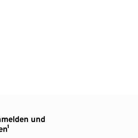
nmelden und
en¹