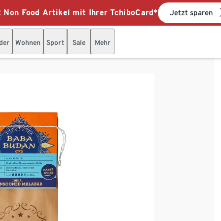
 Non Food Artikel mit Ihrer TchiboCard*
Jetzt sparen
der
Wohnen
Sport
Sale
Mehr