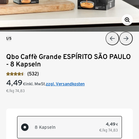
1/5
Qbo Caffè Grande ESPÍRITO SÃO PAULO
- 8 Kapseln
(532)
4,49
inkl. MwSt.
zzgl. Versandkosten
€
€/kg
74,83
4,49
€
8 Kapseln
€/kg
74,83