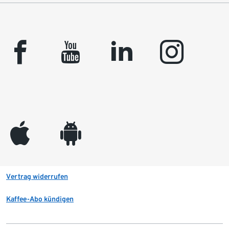
facebook
youtube
linkedin
instagram
appleinc
android
Vertrag widerrufen
Kaffee-Abo kündigen