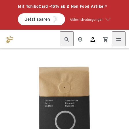
Mit TchiboCard -15% ab 2 Non Food Artikel*
Jetzt sparen
Aktionsbedingungen