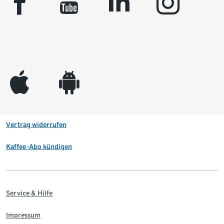
facebook
youtube
linkedin
instagram
appleinc
android
Vertrag widerrufen
Kaffee-Abo kündigen
Service & Hilfe
Impressum