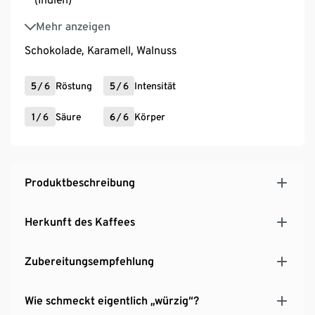
Varietät: Caturra, Catimor, Pache, Typica (Peru),
Mehr anzeigen
Old Paradina, Congenis, S274 (Indien)
Schokolade, Karamell, Walnuss
5
/
6
Röstung
5
/
6
Intensität
1
/
6
Säure
6
/
6
Körper
Produktbeschreibung
Herkunft des Kaffees
Zubereitungsempfehlung
Wie schmeckt eigentlich „würzig“?