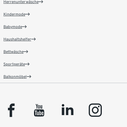
Herrenunterwäsche
Kindermode
Babymode
Haushaltshelfer
Bettwäsche
Sportgeräte
Balkonmöbel
facebook
youtube
linkedin
instagram