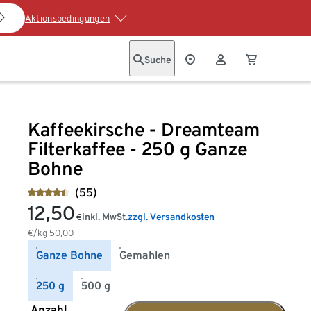
Aktionsbedingungen
Suche
Kaffeekirsche - Dreamteam
Filterkaffee - 250 g Ganze
Bohne
(55)
12,50
inkl. MwSt.
zzgl. Versandkosten
€
€/kg
50,00
Ganze Bohne
Gemahlen
250 g
500 g
Anzahl