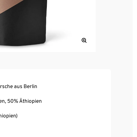
irsche aus Berlin
en, 50% Äthiopien
hiopien)
& Catuai (Brasilien)