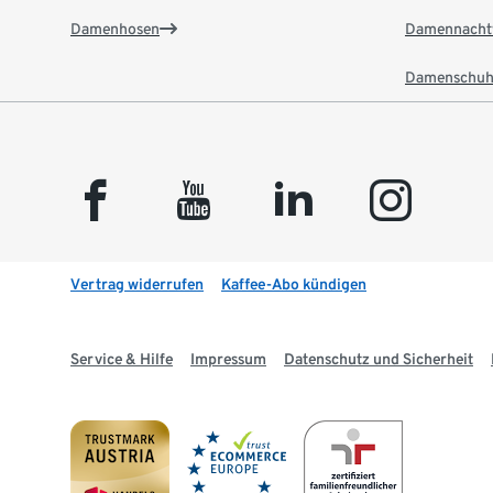
Damenhosen
Damennacht
Damenschuh
facebook
youtube
linkedin
instagram
Vertrag widerrufen
Kaffee-Abo kündigen
Service & Hilfe
Impressum
Datenschutz und Sicherheit