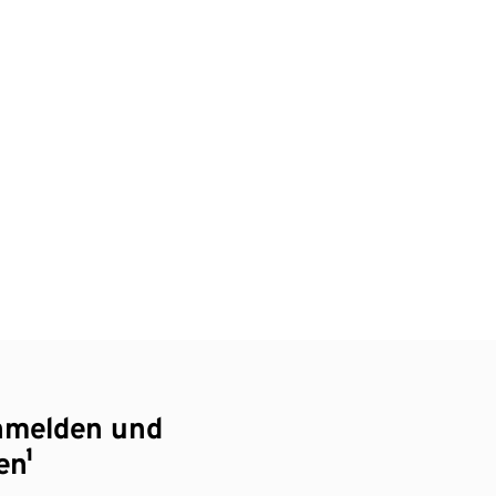
nmelden und
en¹