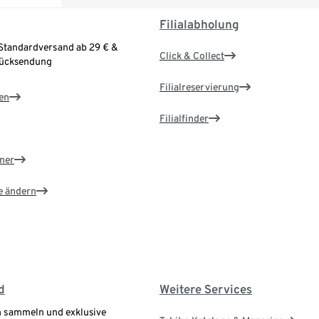
Filialabholung
Standardversand ab 29 € &
Click & Collect
Rücksendung
Filialreservierung
en
Filialfinder
ner
e ändern
d
Weitere Services
 sammeln und exklusive