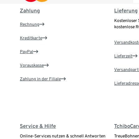
Zahlung
Lieferung
Kostenloser 
Rechnung
kostenlose 
Kreditkarte
Versandkost
PayPal
Lieferzeit
Vorauskasse
Versandpart
Zahlung in der Filiale
Lieferadress
Service & Hilfe
TchiboCar
Online-Services nutzen & schnell Antworten
TreueBohnen