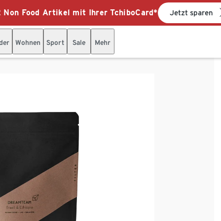
 Non Food Artikel mit Ihrer TchiboCard*
Jetzt sparen
der
Wohnen
Sport
Sale
Mehr