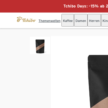
Tchibo Days: -15% ab 2
Themenwelten
Kaffee
Damen
Herren
Kin