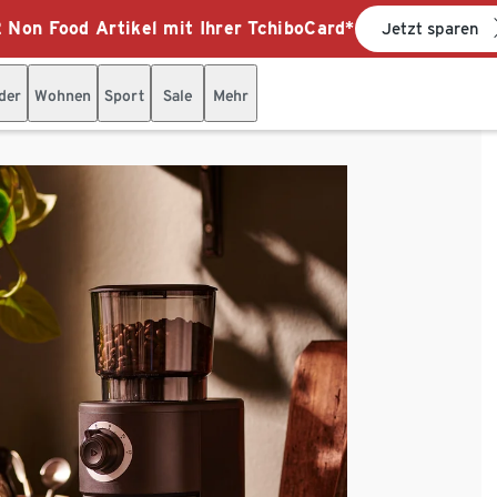
 Non Food Artikel mit Ihrer TchiboCard*
Jetzt sparen
der
Wohnen
Sport
Sale
Mehr