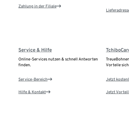
Zahlung in der Filiale
Lieferadress
Service & Hilfe
TchiboCar
Online-Services nutzen & schnell Antworten
TreueBohnen
finden.
Vorteile sich
Service-Bereich
Jetzt kostenl
Hilfe & Kontakt
Jetzt Vortei