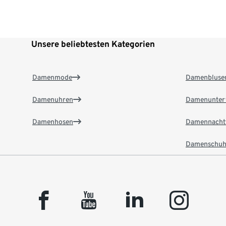
Unsere beliebtesten Kategorien
Damenmode
Damenbluse
Damenuhren
Damenunter
Damenhosen
Damennacht
Damenschuh
facebook
youtube
linkedin
instagram