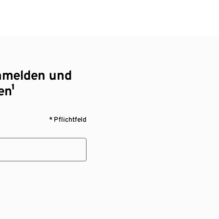
nmelden und
en¹
* Pflichtfeld