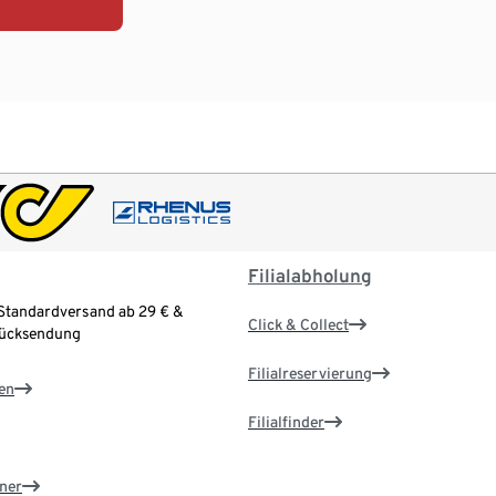
Filialabholung
Standardversand ab 29 € &
Click & Collect
Rücksendung
Filialreservierung
en
Filialfinder
ner