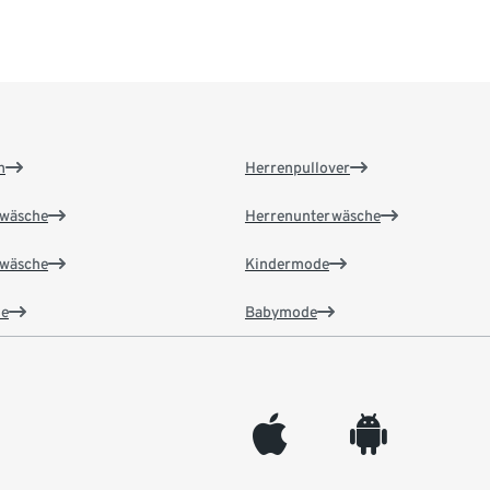
n
Herrenpullover
wäsche
Herrenunterwäsche
wäsche
Kindermode
e
Babymode
appleinc
android