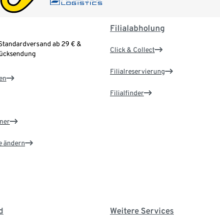
Filialabholung
Standardversand ab 29 € &
Click & Collect
Rücksendung
Filialreservierung
en
Filialfinder
ner
e ändern
d
Weitere Services