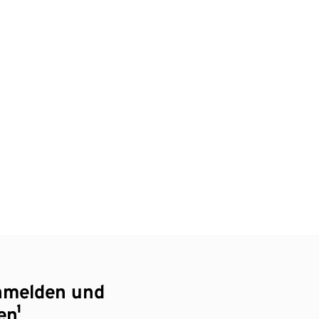
nmelden und
en¹