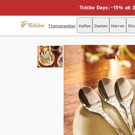
Tchibo Days: -15% ab 2
Themenwelten
Kaffee
Damen
Herren
Kin