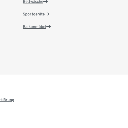
Bettwäsche
Sportgeräte
Balkonmöbel
rklärung