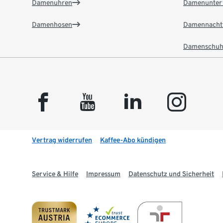
Damenuhren
Damenunter
Damenhosen
Damennacht
Damenschuh
facebook
youtube
linkedin
instagram
Vertrag widerrufen
Kaffee-Abo kündigen
Service & Hilfe
Impressum
Datenschutz und Sicherheit