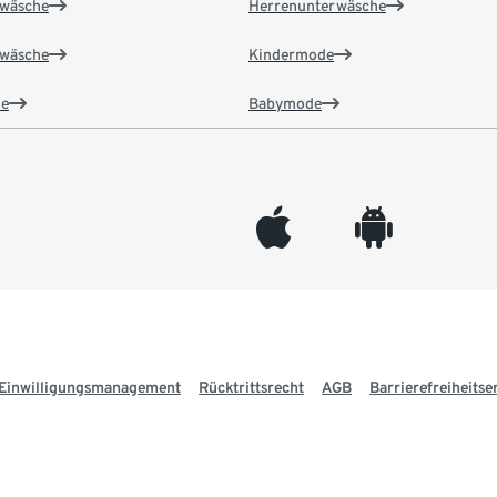
wäsche
Herrenunterwäsche
wäsche
Kindermode
e
Babymode
appleinc
android
Einwilligungsmanagement
Rücktrittsrecht
AGB
Barrierefreiheitse