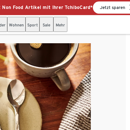
 Non Food Artikel mit Ihrer TchiboCard*
Jetzt sparen
der
Wohnen
Sport
Sale
Mehr