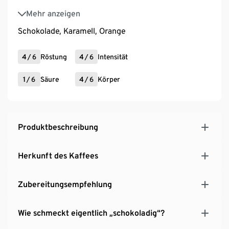
Varietät: Garnica Roja, Tipica, Bourbon, Caturra
Mehr anzeigen
Amarillo
Schokolade, Karamell, Orange
Perfekt als Weihnachtsgeschenk!
4
/
6
Röstung
4
/
6
Intensität
1
/
6
Säure
4
/
6
Körper
Produktbeschreibung
Herkunft des Kaffees
Zubereitungsempfehlung
Wie schmeckt eigentlich „schokoladig“?