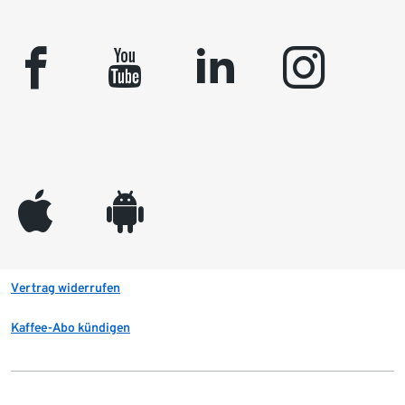
facebook
youtube
linkedin
instagram
appleinc
android
Vertrag widerrufen
Kaffee-Abo kündigen