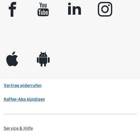
facebook
youtube
linkedin
instagram
appleinc
android
Vertrag widerrufen
Kaffee-Abo kündigen
Service & Hilfe