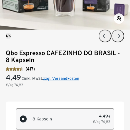
1/6
Qbo Espresso CAFEZINHO DO BRASIL -
8 Kapseln
(417)
4,49
inkl. MwSt.
zzgl. Versandkosten
€
€/kg
74,83
4,49
€
8 Kapseln
€/kg
74,83