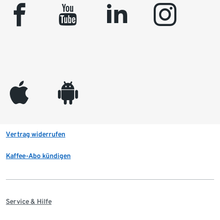
facebook
youtube
linkedin
instagram
appleinc
android
Vertrag widerrufen
Kaffee-Abo kündigen
Service & Hilfe