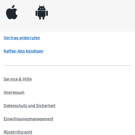
appleinc
android
Vertrag widerrufen
Kaffee-Abo kündigen
Service & Hilfe
Impressum
Datenschutz und Sicherheit
Einwilligungsmanagement
Rücktrittsrecht