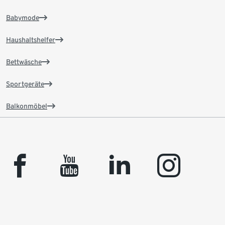
Babymode
Haushaltshelfer
Bettwäsche
Sportgeräte
Balkonmöbel
facebook
youtube
linkedin
instagram