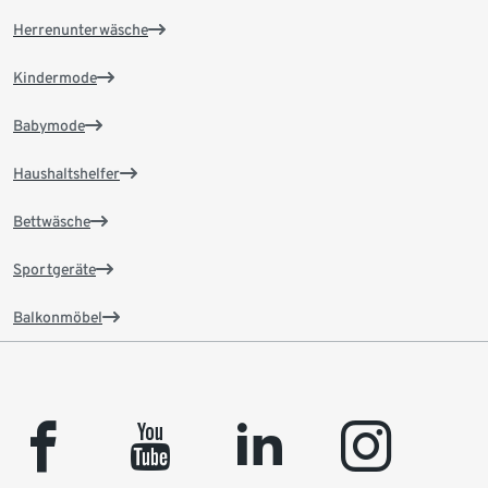
Herrenunterwäsche
Kindermode
Babymode
Haushaltshelfer
Bettwäsche
Sportgeräte
Balkonmöbel
facebook
youtube
linkedin
instagram