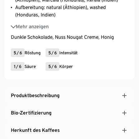
Aufbereitung: natural (Äthiopien), washed
(Honduras, Indien)
Varietät: mixed heirloom (Äthiopien), Caturra,
Mehr anzeigen
Catuia, Bourbon, Typica (Honduras), Canephora
Dunkle Schokolade, Nuss Nougat Creme, Honig
(Indien)
Bio-Zertifizierung, Nicht-EU-Landwirtschaft
5
/
6
Röstung
5
/
6
Intensität
1
/
6
Säure
5
/
6
Körper
Produktbeschreibung
Bio-Zertifizierung
Herkunft des Kaffees