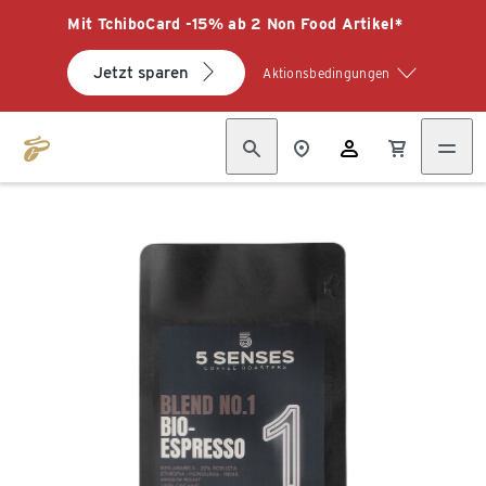
Mit TchiboCard -15% ab 2 Non Food Artikel*
Jetzt sparen
Aktionsbedingungen