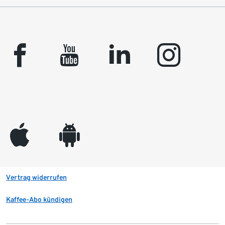
facebook
youtube
linkedin
instagram
appleinc
android
Vertrag widerrufen
Kaffee-Abo kündigen