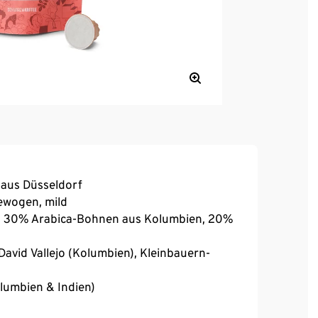
 aus Düsseldorf
ewogen, mild
n, 30% Arabica-Bohnen aus Kolumbien, 20%
David Vallejo (Kolumbien), Kleinbauern-
olumbien & Indien)
n und im Folgenden aufgelisteten