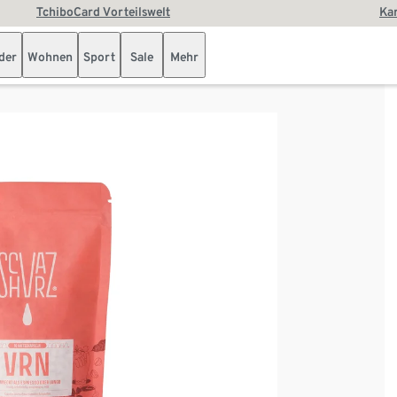
TchiboCard Vorteilswelt
Kar
der
Wohnen
Sport
Sale
Mehr