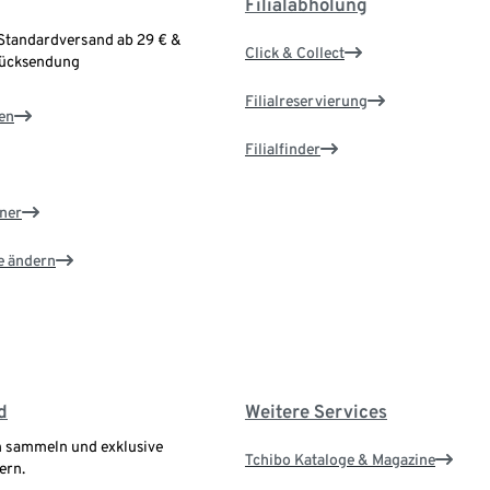
Filialabholung
Standardversand ab 29 € &
Click & Collect
Rücksendung
Filialreservierung
en
Filialfinder
ner
e ändern
d
Weitere Services
 sammeln und exklusive
Tchibo Kataloge & Magazine
ern.