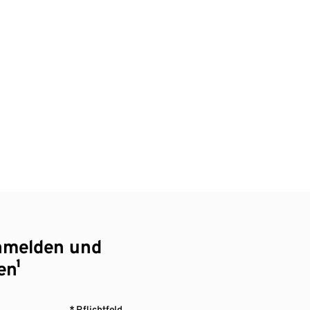
nmelden und
en¹
* Pflichtfeld