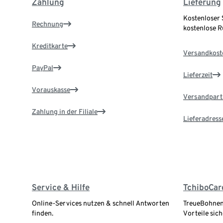
Zahlung
Lieferung
Kostenloser 
Rechnung
kostenlose 
Kreditkarte
Versandkost
PayPal
Lieferzeit
Vorauskasse
Versandpart
Zahlung in der Filiale
Lieferadress
Service & Hilfe
TchiboCar
Online-Services nutzen & schnell Antworten
TreueBohnen
finden.
Vorteile sich