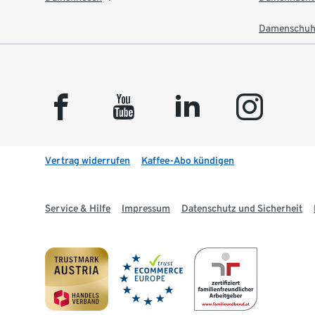
Damenschuh
facebook
youtube
linkedin
instagram
Vertrag widerrufen
Kaffee-Abo kündigen
Service & Hilfe
Impressum
Datenschutz und Sicherheit