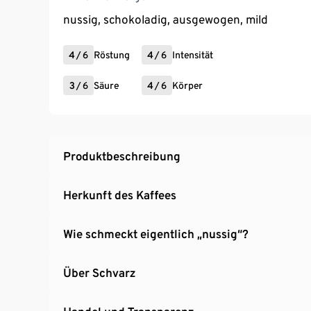
NESPRESSO®* Maschinen: Citiz, CitiZ Platinum C
nussig, schokoladig, ausgewogen, mild
Inissia, Essenza (Krups), Creatista Plus , Crea
Touch, Lattissima Pro, The Original (sjostrand
* Diese Marke gehört Dritten, die keinerlei
4
/
6
Röstung
4
/
6
Intensität
3
/
6
Säure
4
/
6
Körper
Produktbeschreibung
Herkunft des Kaffees
Wie schmeckt eigentlich „nussig“?
Über Schvarz