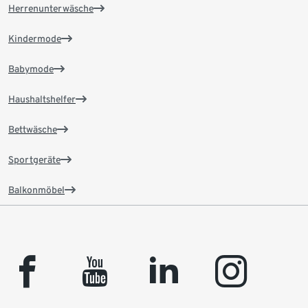
Herrenunterwäsche
Kindermode
Babymode
Haushaltshelfer
Bettwäsche
Sportgeräte
Balkonmöbel
facebook
youtube
linkedin
instagram