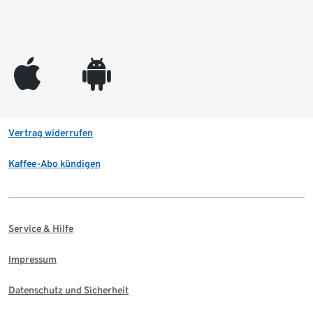
appleinc
android
Vertrag widerrufen
Kaffee-Abo kündigen
Service & Hilfe
Impressum
Datenschutz und Sicherheit