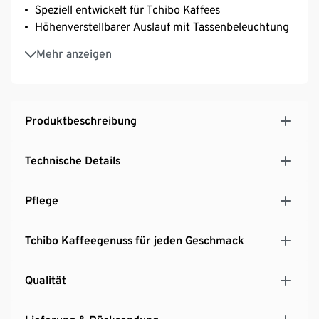
Speziell entwickelt für Tchibo Kaffees
Höhenverstellbarer Auslauf mit Tassenbeleuchtung
Einfache Reinigung dank entnehmbarer
Mehr anzeigen
Brühgruppe
Platzsparendes Design: nur 18 cm breit
Inkl. 4x 100g Caffè Creme & Espresso Probierset
gratis
Produktbeschreibung
Technische Details
Pflege
Tchibo Kaffeegenuss für jeden Geschmack
Qualität