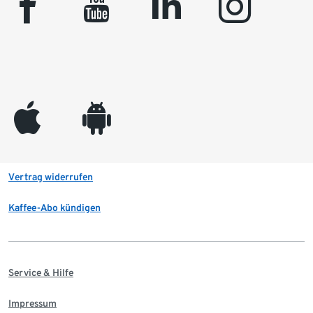
facebook
youtube
linkedin
instagram
appleinc
android
Vertrag widerrufen
Kaffee-Abo kündigen
Service & Hilfe
Impressum