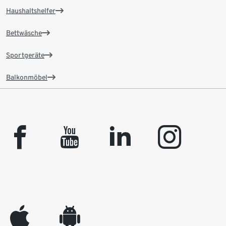
Haushaltshelfer
Bettwäsche
Sportgeräte
Balkonmöbel
facebook
youtube
linkedin
instagram
appleinc
android