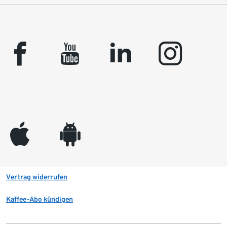
facebook
youtube
linkedin
instagram
appleinc
android
Vertrag widerrufen
Kaffee-Abo kündigen