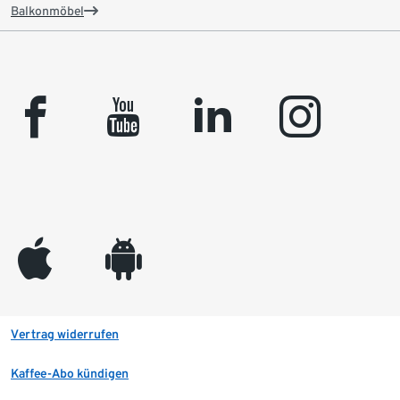
Balkonmöbel
facebook
youtube
linkedin
instagram
appleinc
android
Vertrag widerrufen
Kaffee-Abo kündigen