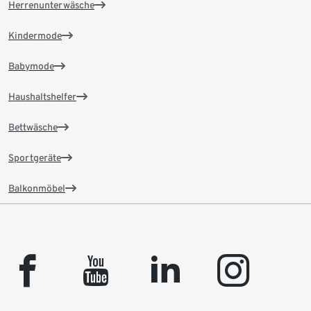
Herrenunterwäsche
Kindermode
Babymode
Haushaltshelfer
Bettwäsche
Sportgeräte
Balkonmöbel
facebook
youtube
linkedin
instagram