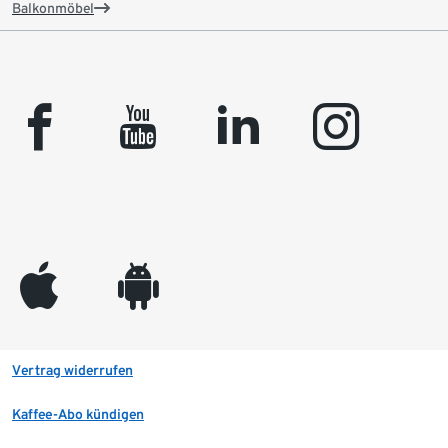
Balkonmöbel
facebook
youtube
linkedin
instagram
appleinc
android
Vertrag widerrufen
Kaffee-Abo kündigen