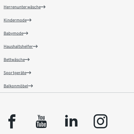
Herrenunterwäsche
Kindermode
Babymode
Haushaltshelfer
Bettwäsche
Sportgeräte
Balkonmöbel
facebook
youtube
linkedin
instagram