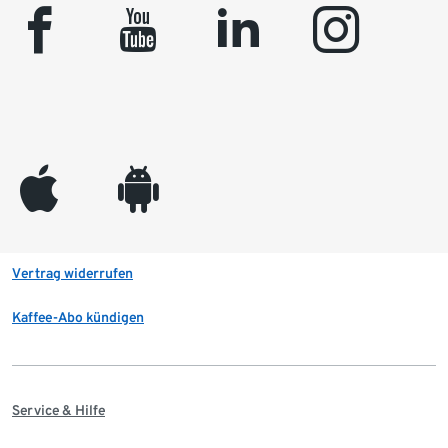
facebook
youtube
linkedin
instagram
appleinc
android
Vertrag widerrufen
Kaffee-Abo kündigen
Service & Hilfe