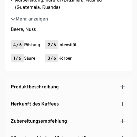
(Guatemala, Ruanda)
Varietät: Yellow Catuai (Brasilien), Catimor
Mehr anzeigen
(Guatemala), Red Bourbon und Jackson (Ruanda)
Beere, Nuss
4
/
6
Röstung
2
/
6
Intensität
1
/
6
Säure
3
/
6
Körper
Produktbeschreibung
Herkunft des Kaffees
Zubereitungsempfehlung