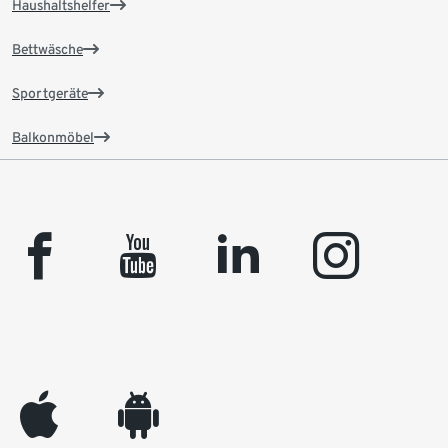
Haushaltshelfer
Bettwäsche
Sportgeräte
Balkonmöbel
facebook
youtube
linkedin
instagram
appleinc
android