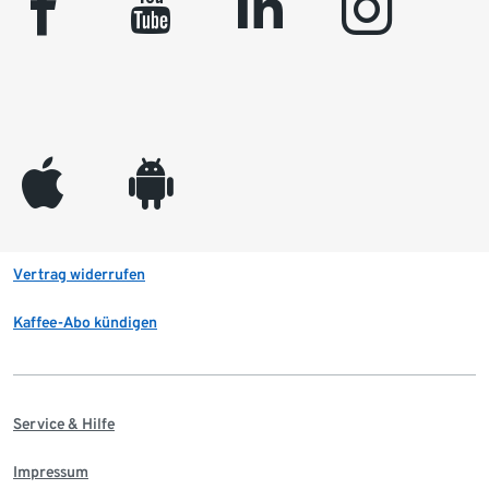
facebook
youtube
linkedin
instagram
appleinc
android
Vertrag widerrufen
Kaffee-Abo kündigen
Service & Hilfe
Impressum