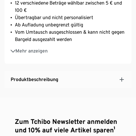
12 verschiedene Beträge wählbar zwischen 5 € und
100 €
Übertragbar und nicht personalisiert
Ab Aufladung unbegrenzt gültig
Vom Umtausch ausgeschlossen & kann nicht gegen
Bargeld ausgezahlt werden
Nach Eingang der Bestellung erhalten Sie eine
Mehr anzeigen
Bestelleingangsbestätigung per E-Mail. Die
Geschenkkarte wird nach Eingang Ihrer Zahlung
innerhalb von 45 Minuten mit einer separaten E-
Mail an die angegebene E-Mailadresse verschickt.
Produktbeschreibung
Bitte beachten Sie, dass Sie online pro Bestellung
nur eine Geschenkkarte kaufen können. Sofern sich
bereits eine Geschenkkarte im Warenkorb befindet,
wird diese mit einer neuen Geschenkkarte
überschrieben.
Zum Tchibo Newsletter anmelden
Mehr Infos zur Geschenkkarte finden Sie hier:
https://www.tchibo.at/geschenkkarte
und 10% auf viele Artikel sparen¹