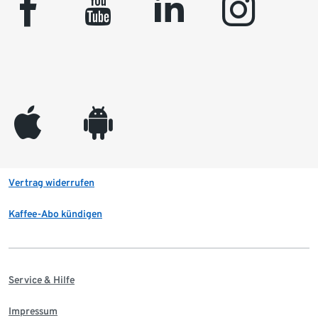
facebook
youtube
linkedin
instagram
appleinc
android
Vertrag widerrufen
Kaffee-Abo kündigen
Service & Hilfe
Impressum