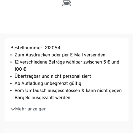
Bestellnummer: 212054
Zum Ausdrucken oder per E-Mail versenden
12 verschiedene Beträge wählbar zwischen 5 € und
100 €
Übertragbar und nicht personalisiert
Ab Aufladung unbegrenzt gültig
Vom Umtausch ausgeschlossen & kann nicht gegen
Bargeld ausgezahlt werden
Nach Eingang der Bestellung erhalten Sie eine
Mehr anzeigen
Bestelleingangsbestätigung per E-Mail. Die
Geschenkkarte wird nach Eingang Ihrer Zahlung
innerhalb von 45 Minuten mit einer separaten E-