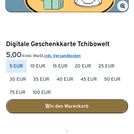
Digitale Geschenkkarte Tchibowelt
5,00
inkl. MwSt.
inkl. Versandkosten
€
5 EUR
10 EUR
15 EUR
20 EUR
25 EUR
30 EUR
35 EUR
40 EUR
45 EUR
50 EUR
75 EUR
100 EUR
In den Warenkorb