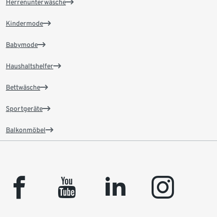
Herrenunterwäsche
Kindermode
Babymode
Haushaltshelfer
Bettwäsche
Sportgeräte
Balkonmöbel
facebook
youtube
linkedin
instagram